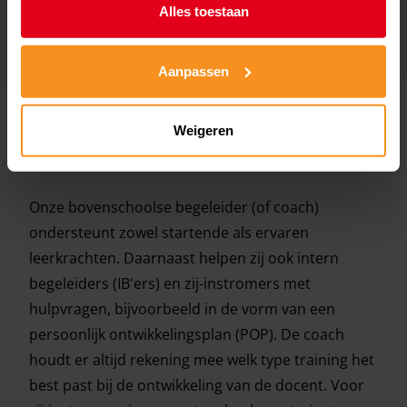
Alles toestaan
Aanpassen
Weigeren
Bovenschoolse begeleider
Onze bovenschoolse begeleider (of coach)
ondersteunt zowel startende als ervaren
leerkrachten. Daarnaast helpen zij ook intern
begeleiders (IB'ers) en zij-instromers met
hulpvragen, bijvoorbeeld in de vorm van een
persoonlijk ontwikkelingsplan (POP). De coach
houdt er altijd rekening mee welk type training het
best past bij de ontwikkeling van de docent. Voor