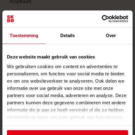
loopbaan.
Als je start als docent bij een SKBG-school, zit je in
het traject 'Introductie en begeleiding startende
leerkrachten'. Gedurende drie jaar doorloop je als
Toestemming
Details
Over
startende docent een traject om te groeien van
start- naar basisbekwaam. Dit leidt niet alleen tot
Deze website maakt gebruik van cookies
snellere professionele groei, maar heeft ook een
We gebruiken cookies om content en advertenties te
positieve invloed op de kwaliteit van het onderwijs
personaliseren, om functies voor social media te bieden
en de leerresultaten van leerlingen. Onze aanpak
en om ons websiteverkeer te analyseren. Ook delen we
zorgt voor meer zelfvertrouwen en betere
informatie over uw gebruik van onze site met onze
prestaties. Bovendien kan goede begeleiding
partners voor social media, adverteren en analyse. Deze
voorkomen dat leraren onnodig het onderwijs
partners kunnen deze gegevens combineren met andere
informatie die je aan ze heeft verstrekt of die ze hebben
verlaten. Bij SKBG stoppen aanzienlijk minder
verzameld op basis van jouw gebruik van hun services.
startende docenten dan landelijk gemiddeld het
geval is.